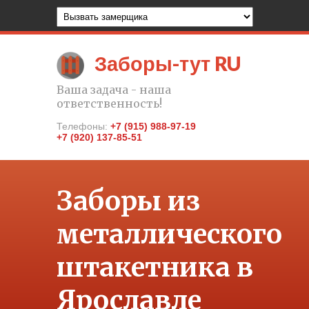
Заборы-тут RU
Ваша задача - наша
ответственность!
Телефоны:
+7 (915) 988-97-19
+7 (920) 137-85-51
Заборы из
металлического
штакетника в
Ярославле