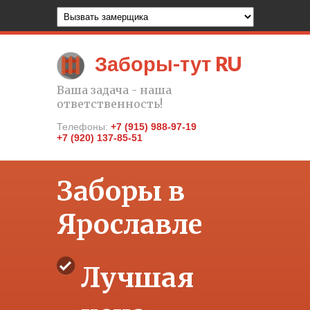
Заборы-тут RU
Ваша задача - наша
ответственность!
Телефоны:
+7 (915) 988-97-19
+7 (920) 137-85-51
Заборы в
Ярославле
Лучшая