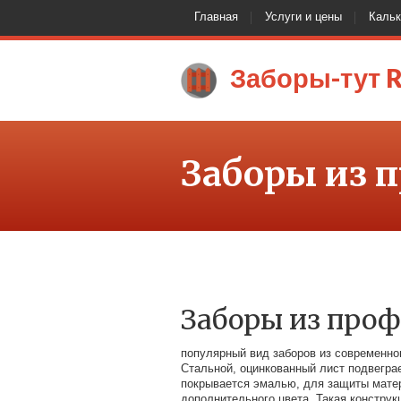
Главная
Услуги и цены
Каль
Заборы-тут 
Заборы из 
Заборы из про
популярный вид заборов из современно
Стальной, оцинкованный лист подвегр
покрывается эмалью, для защиты мате
дополнительного цвета. Такая конструк