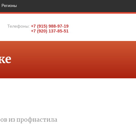
Регионы
Телефоны:
+7 (915) 988-97-19
+7 (920) 137-85-51
ке
ов из профнастила