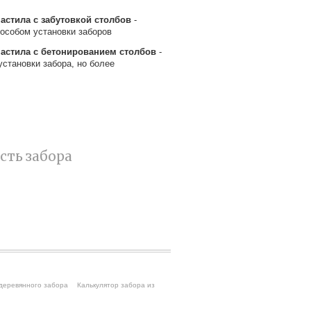
астила с забутовкой столбов
-
особом установки заборов
настила с бетонированием столбов
-
становки забора, но более
сть забора
деревянного забора
Калькулятор забора из