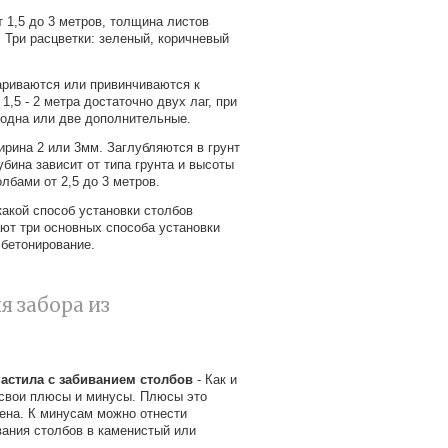
 1,5 до 3 метров, толщина листов
. Три расцветки: зеленый, коричневый
ариваются или привинчиваются к
1,5 - 2 метра достаточно двух лаг, при
одна или две дополнительные.
рина 2 или 3мм. Заглубляются в грунт
убина зависит от типа грунта и высоты
лбами от 2,5 до 3 метров.
какой способ установки столбов
ют три основных способа установки
 бетонирование.
я забора из
астила с забиванием столбов
- Как и
ь свои плюсы и минусы. Плюсы это
цена. К минусам можно отнести
вания столбов в каменистый или