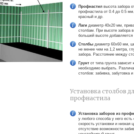
Профнастил
высота забора от
профнастила от 0.4 до 0.5 мм
красный и др.
Лаги
диаметр 40х20 мм, прив
столбам. При высоте забора в 
большей высоте добавляется 
Столбы
диаметр 60х60 мм, ши
не менее чем на 1,2 метра, гл
забора. Расстояние между сто
Грунт
от типа грунта зависит 
необходимо выбрать. Различа
столбов: забивка, забутовка и
Установка столбов дл
профнастила
Установка заборов из профн
у любого способа у него ест
скорость установки и низкая 
отсутствие возможности заби
неустойчивый грунт.