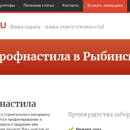
куляторы
Полезные статьи
Контакты
Вызвать замерщика
RU
Ваша задача - наша ответственность!
профнастила в Рыбинс
фнастила
Преимущества забор
го строительного материала.
ается профилированию и
риала и придания ему
ция защитит Ваш участок от
Низкаяя цена